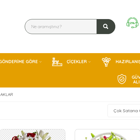
GÖNDERİME GÖRE
ÇİÇEKLER
HAZIRLANI
GÜV
AL
BAKLAR
Çok Satana 