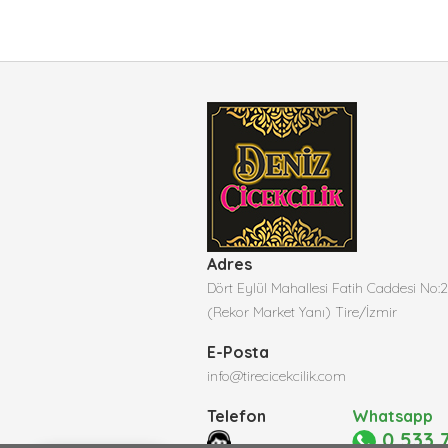
Adres
Dört Eylül Mahallesi Fatih Caddesi No:
(Rekor Market Yanı) Tire/İzmir
E-Posta
info@tirecicekcilik.com
Telefon
Whatsapp
0 533 