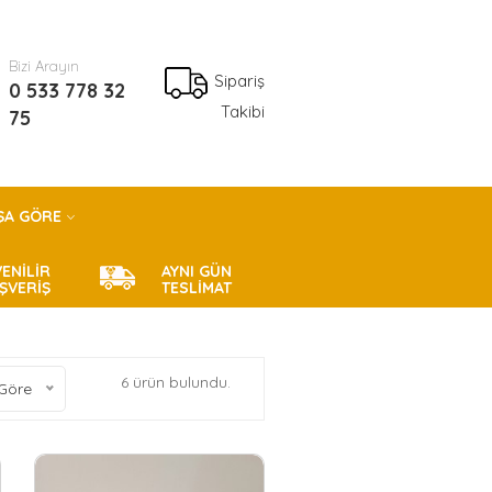
Bizi Arayın
Sipariş
0 533 778 32
Takibi
75
ŞA GÖRE
ENİLİR
AYNI GÜN
IŞVERİŞ
TESLİMAT
6 ürün bulundu.
Göre