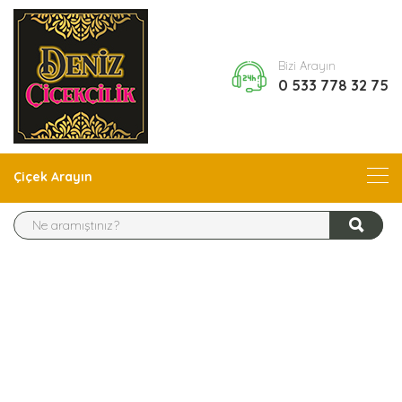
Bizi Arayın
0 533 778 32 75
Çiçek Arayın