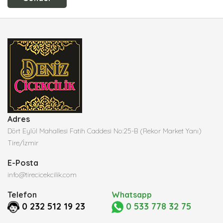
Adres
Dört Eylül Mahallesi Fatih Caddesi No:25-B (Rekor Market Yanı)
Tire/İzmir
E-Posta
info@tirecicekcilik.com
Telefon
Whatsapp
0 232 512 19 23
0 533 778 32 75