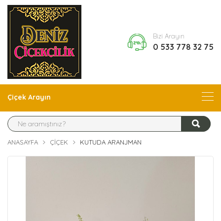
Bizi Arayın
0 533 778 32 75
Çiçek Arayın
ANASAYFA
ÇIÇEK
KUTUDA ARANJMAN