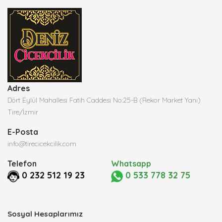
Adres
Dört Eylül Mahallesi Fatih Caddesi No:25-B (Rekor Market Yanı)
Tire/İzmir
E-Posta
info@tirecicekcilik.com
Telefon
Whatsapp
0 232 512 19 23
0 533 778 32 75
Sosyal Hesaplarımız